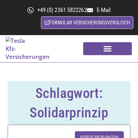
+49 (0) 2361 5822262
E-Mail
FORMULAR VERSICHERUNGSVERGLEICH
Kfz-Versicherungsvergleich
Nachhaltige Versicherung
Schlagwort:
Solidarprinzip
VERSICHERUNGEN