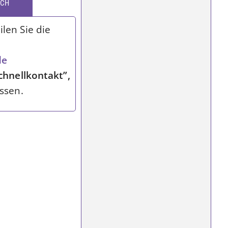
ICH
len Sie die
de
chnellkontakt”,
ssen.