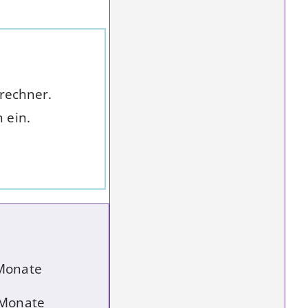
srechner.
 ein.
Monate
 Monate