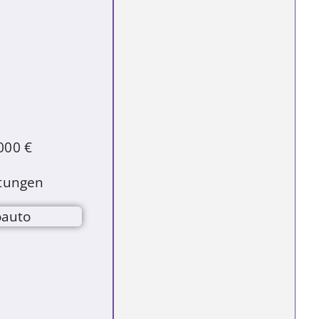
teilweise
000 €
stungen