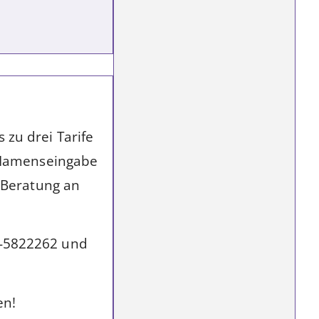
 zu drei Tarife
t Namenseingabe
r Beratung an
61-5822262 und
en!