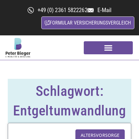
+49 (0) 2361 5822262
E-Mail
FORMULAR VERSICHERUNGSVERGLEICH
Kfz-Versicherungsvergleich
Nachhaltige Versicherung
Schlagwort:
Entgeltumwandlung
ALTERSVORSORGE