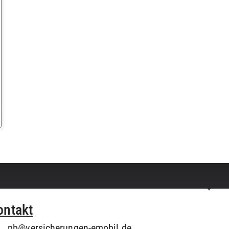
ontakt
pb@versicherungen-emobil.de