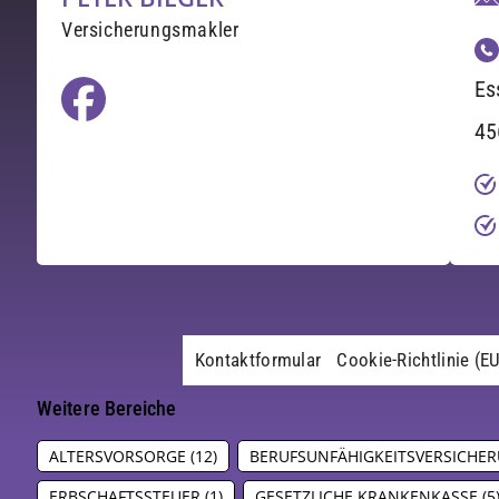
Versicherungsmakler
Es
45
Kontaktformular
Cookie-Richtlinie (E
Weitere Bereiche
ALTERSVORSORGE
(12)
BERUFSUNFÄHIGKEITSVERSICHE
ERBSCHAFTSSTEUER
(1)
GESETZLICHE KRANKENKASSE
(5