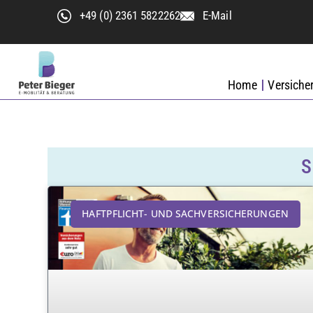
+49 (0) 2361 5822262
E-Mail
Home
Versiche
S
HAFTPFLICHT- UND SACHVERSICHERUNGEN